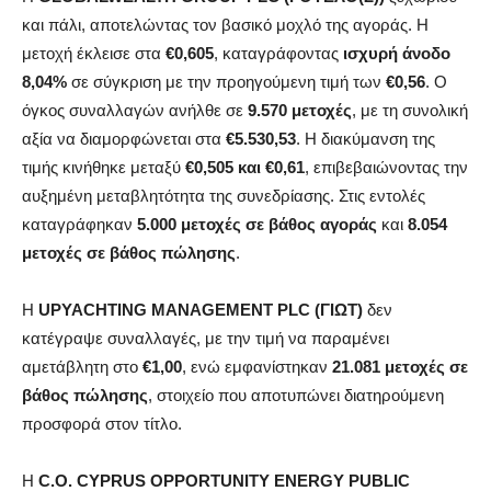
και πάλι, αποτελώντας τον βασικό μοχλό της αγοράς. Η
μετοχή έκλεισε στα
€0,605
, καταγράφοντας
ισχυρή άνοδο
8,04%
σε σύγκριση με την προηγούμενη τιμή των
€0,56
. Ο
όγκος συναλλαγών ανήλθε σε
9.570 μετοχές
, με τη συνολική
αξία να διαμορφώνεται στα
€5.530,53
. Η διακύμανση της
τιμής κινήθηκε μεταξύ
€0,505 και €0,61
, επιβεβαιώνοντας την
αυξημένη μεταβλητότητα της συνεδρίασης. Στις εντολές
καταγράφηκαν
5.000 μετοχές σε βάθος αγοράς
και
8.054
μετοχές σε βάθος πώλησης
.
Η
UPYACHTING MANAGEMENT PLC (ΓΙΩΤ)
δεν
κατέγραψε συναλλαγές, με την τιμή να παραμένει
αμετάβλητη στο
€1,00
, ενώ εμφανίστηκαν
21.081 μετοχές σε
βάθος πώλησης
, στοιχείο που αποτυπώνει διατηρούμενη
προσφορά στον τίτλο.
Η
C.O. CYPRUS OPPORTUNITY ENERGY PUBLIC