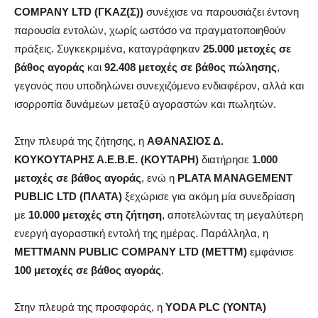
COMPANY LTD (ΓΚΑΖ(Σ))
συνέχισε να παρουσιάζει έντονη
παρουσία εντολών, χωρίς ωστόσο να πραγματοποιηθούν
πράξεις. Συγκεκριμένα, καταγράφηκαν
25.000 μετοχές σε
βάθος αγοράς
και
92.408 μετοχές σε βάθος πώλησης
,
γεγονός που υποδηλώνει συνεχιζόμενο ενδιαφέρον, αλλά και
ισορροπία δυνάμεων μεταξύ αγοραστών και πωλητών.
Στην πλευρά της ζήτησης, η
ΑΘΑΝΑΣΙΟΣ Δ.
ΚΟΥΚΟΥΤΑΡΗΣ Α.Ε.Β.Ε. (ΚΟΥΤΑΡΗ)
διατήρησε
1.000
μετοχές σε βάθος αγοράς
, ενώ η
PLATA MANAGEMENT
PUBLIC LTD (ΠΛΑΤΑ)
ξεχώρισε για ακόμη μία συνεδρίαση
με
10.000 μετοχές στη ζήτηση
, αποτελώντας τη μεγαλύτερη
ενεργή αγοραστική εντολή της ημέρας. Παράλληλα, η
METTMANN PUBLIC COMPANY LTD (ΜΕΤΤΜ)
εμφάνισε
100 μετοχές σε βάθος αγοράς
.
Στην πλευρά της προσφοράς, η
YODA PLC (ΥΟΝΤΑ)