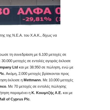
της της Ν.Ε.Α. του Χ.Α.Κ., δίχως να
ωσε τη συνεδρίαση με 6.100 μετοχές σε
 30.000 μετοχές σε εντολές αγοράς έκλεισε
mpany
Ltd
και με 38.950 σε πώληση, ενώ με
Plc
. Ακόμη, 2.000 μετοχές βρίσκονται προς
τηση έκλεισε η
Mettmann
. Με 10.000 μετοχές
enco
. Με 70 μετοχές σε εντολές πώλησης
ζήτηση παραμένει η
Κ. Κουιμτζής Α.Ε.
και με
all
of
Cyprus
Plc
.