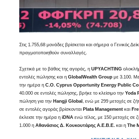
Στις 1.755,68 μονάδες βρίσκεται και σήμερα ο Γενικός Δείκ
πραγματοποιηθούν συναλλαγές.
Σχετικά με το βάθος της αγοράς, η
UPYACHTING
ολοκλήρ
εντολές πώλησης και η
GlobalWealth
Group
με 3.100. Με
την ημέρα η
C
.
O
.
Cyprus
Opportunity
Energy
Public
Co
40.000 σε εντολές πώλησης, βρήκε το κλείσιμο την
Yoda
πώληση για την
Hangji
Global
, ενώ με 299 μετοχές σε ζή
σε εντολές αγοράς βρίσκονται
Plata
Management
και
Fr
έκλεισε την ημέρα η
iDNA
ενώ τέλος, με 150 μετοχές σε 
1.000 η
Αθανάσιος Δ. Κουκουτάρης Α.Ε.Β.Ε.
και η
The
M