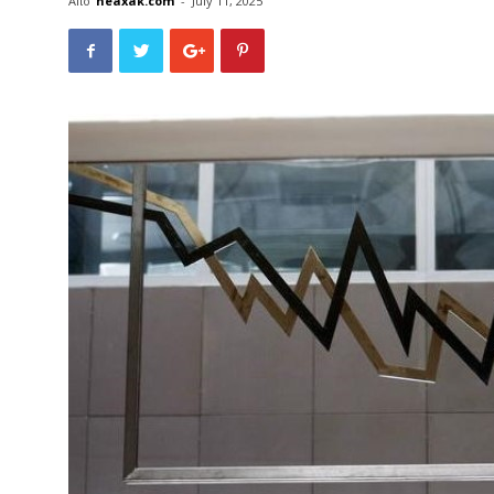
Από
neaxak.com
-
July 11, 2025