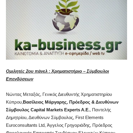
Ομιλητές 2ου πάνελ : Χρηματιστήριο – Σύμβουλοι
Επενδύσεων
Νώντας Μεταξάς, Γενικός Διευθυντής Χρηματιστηρίου
Κύπρου,
Βασίλειος Μάργαρης, Πρόεδρος & Διευθύνων
Σύμβουλος Capital Markets Experts A.E.
, Παντελής
Δημητρίου, Διευθύνων Σύμβουλος, First Elements
Euroconsultants Ltd, Άγγελος Γρηγοριάδης, Πρόεδρος
Φορολογικής Επιτροπής Συνδέσμου Ελεγκτών Κύπρου.